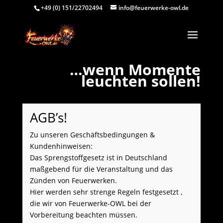
+49 (0) 151/22702494
info@feuerwerke-owl.de
Video-
…wenn Momente
Player
leuchten sollen!
AGB’s!
Zu unseren Geschäftsbedingungen &
Kundenhinweisen:
Das Sprengstoffgesetz ist in Deutschland
maßgebend für die Veranstaltung und das
Zünden von Feuerwerken.
Hier werden sehr strenge Regeln festgesetzt ,
die wir von Feuerwerke-OWL bei der
Vorbereitung beachten müssen.