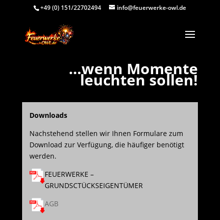
+49 (0) 151/22702494
info@feuerwerke-owl.de
Video-
…wenn Momente
Player
leuchten sollen!
Downloads
Nachstehend stellen wir Ihnen Formulare zum
Download zur Verfügung, die häufiger benötigt
werden.
FEUERWERKE –
GRUNDSCTÜCKSEIGENTÜMER
AGB