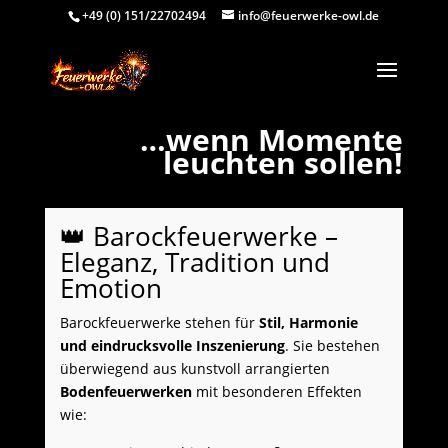
+49 (0) 151/22702494
info@feuerwerke-owl.de
Video-
…wenn Momente
Player
leuchten sollen!
👑 Barockfeuerwerke –
Eleganz, Tradition und
Emotion
Barockfeuerwerke stehen für
Stil, Harmonie
und eindrucksvolle Inszenierung
. Sie bestehen
überwiegend aus kunstvoll arrangierten
Bodenfeuerwerken
mit besonderen Effekten
wie: