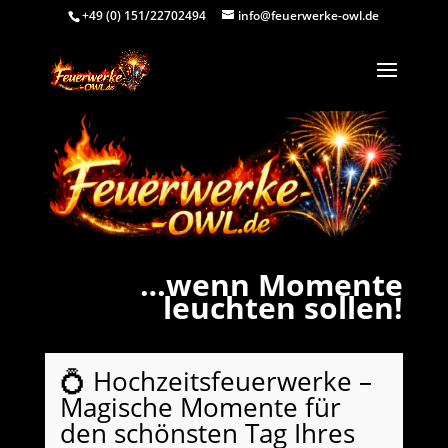
+49 (0) 151/22702494
info@feuerwerke-owl.de
Video-
Player
…wenn Momente
leuchten sollen!
💍 Hochzeitsfeuerwerke –
Magische Momente für
den schönsten Tag Ihres