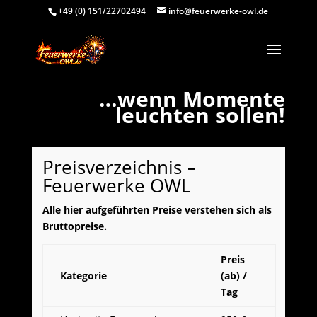
+49 (0) 151/22702494
info@feuerwerke-owl.de
Video-
…wenn Momente
Player
leuchten sollen!
Preisverzeichnis –
Feuerwerke OWL
Alle hier aufgeführten Preise verstehen sich als
Bruttopreise.
Preis
Kategorie
(ab) /
Tag