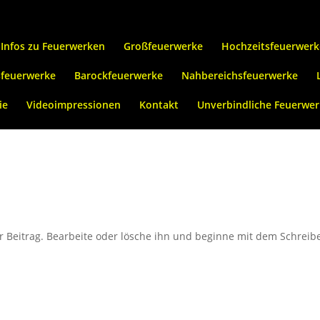
Infos zu Feuerwerken
Großfeuerwerke
Hochzeitsfeuerwerk
sfeuerwerke
Barockfeuerwerke
Nahbereichsfeuerwerke
ie
Videoimpressionen
Kontakt
Unverbindliche Feuerwer
r Beitrag. Bearbeite oder lösche ihn und beginne mit dem Schreib